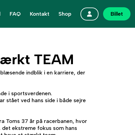
d
FAQ
Kontakt
Shop
Billet
stærkt TEAM
æsende indblik i en karriere, der
nde i sportsverdenen.
r stået ved hans side i både sejre
fra Toms 37 år på racerbanen, hvor
n, det ekstreme fokus som hans