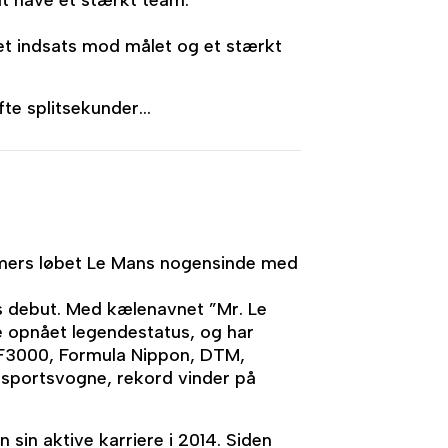
at have et stærkt team.
eret indsats mod målet og et stærkt
te splitsekunder...
imers løbet Le Mans nogensinde med
ns debut. Med kælenavnet ”Mr. Le
e opnået legendestatus, og har
3, F3000, Formula Nippon, DTM,
sportsvogne, rekord vinder på
 sin aktive karriere i 2014. Siden