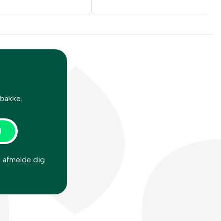
dbakke.
d afmelde dig