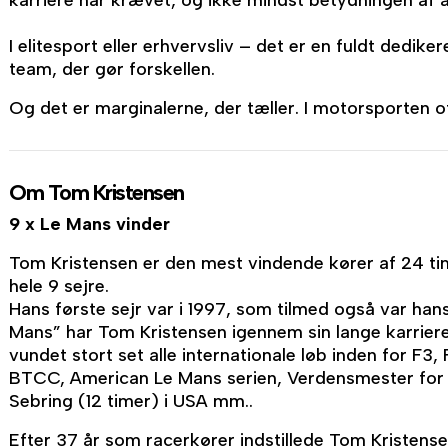
karriere har krævet, og ikke mindst betydningen af 
I elitesport eller erhvervsliv – det er en fuldt dedik
team, der gør forskellen.
Og det er marginalerne, der tæller. I motorsporten of
Om Tom Kristensen
9 x Le Mans vinder
Tom Kristensen er den mest vindende kører af 24 t
hele 9 sejre.
Hans første sejr var i 1997, som tilmed også var ha
Mans” har Tom Kristensen igennem sin lange karrier
vundet stort set alle internationale løb inden for F
BTCC, American Le Mans serien, Verdensmester for 
Sebring (12 timer) i USA mm..
Efter 37 år som racerkører indstillede Tom Kristensen